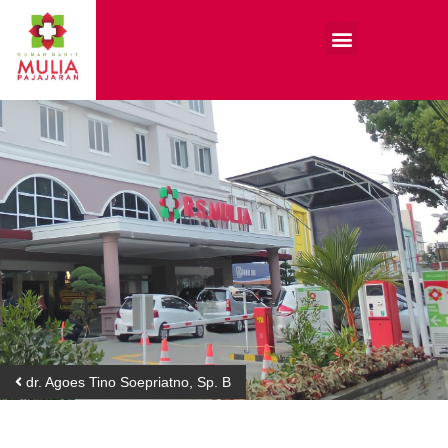
dr. Agoes Tino Soepriatno, Sp. B