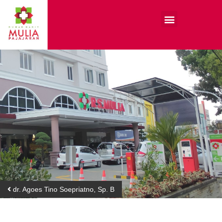
dr. Agoes Tino Soepriatno, Sp. B