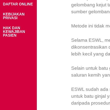
DAFTAR ONLINE
gelombang kejut t
sumber gelombang
KEBIJAKAN
PRIVASI
Metode ini tidak 
HAK DAN
KEWAJIBAN
PASIEN
Selama ESWL, me
dikonsentrasikan 
lebih kecil yang d
Selain untuk batu g
saluran kemih yang
ESWL sudah ada s
untuk batu ginjal
daripada prosedur 