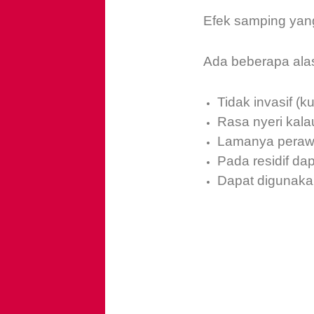
Efek samping yang
Ada beberapa ala
Tidak invasif (ku
Rasa nyeri kalau
Lamanya perawa
Pada residif da
Dapat digunaka