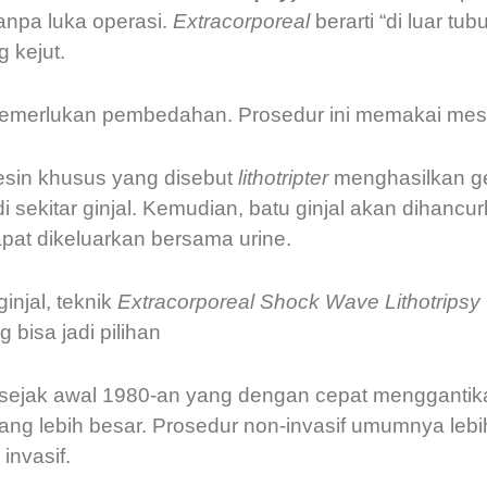
anpa luka operasi.
Extracorporeal
berarti “di luar t
 kejut.
memerlukan pembedahan. Prosedur ini memakai mesin
sin khusus yang disebut
lithotripter
menghasilkan g
di sekitar ginjal. Kemudian, batu ginjal akan diha
apat dikeluarkan bersama urine.
injal, teknik
Extracorporeal Shock Wave Lithotripsy
 bisa jadi pilihan
ejak awal 1980-an yang dengan cepat menggantikan
 yang lebih besar. Prosedur non-invasif umumnya leb
invasif.