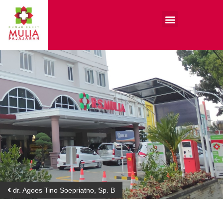
dr. Agoes Tino Soepriatno, Sp. B