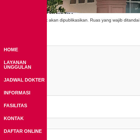
Tinggalkan Balasan
Alamat email Anda tidak akan dipublikasikan.
Ruas yang wajib ditanda
Komentar
*
HOME
LAYANAN
UNGGULAN
JADWAL DOKTER
INFORMASI
FASILITAS
Nama
*
KONTAK
DAFTAR ONLINE