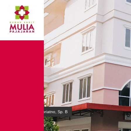
dr. Agoes Tino Soepriatno, Sp. B