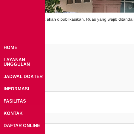
Tinggalkan Balasan
Alamat email Anda tidak akan dipublikasikan.
Ruas yang wajib ditanda
Komentar
*
HOME
LAYANAN
UNGGULAN
JADWAL DOKTER
INFORMASI
FASILITAS
Nama
*
KONTAK
DAFTAR ONLINE