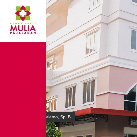
dr. Agoes Tino Soepriatno, Sp. B