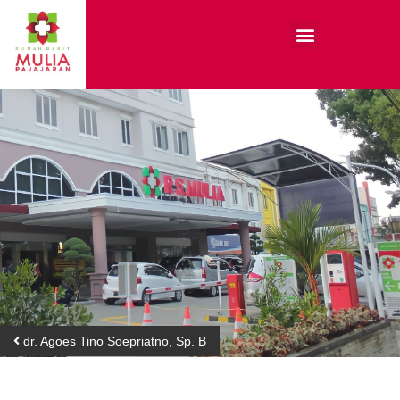
dr. Agoes Tino Soepriatno, Sp. B