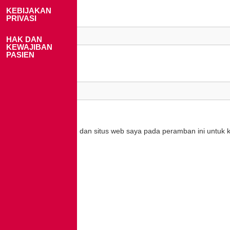
KEBIJAKAN
PRIVASI
Email
*
HAK DAN
KEWAJIBAN
PASIEN
Situs Web
Simpan nama, email, dan situs web saya pada peramban ini untuk 