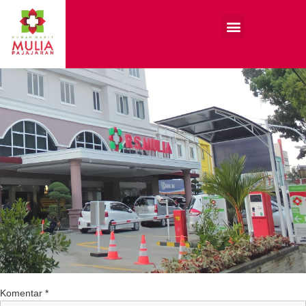
Tinggalkan Balasan
Alamat email Anda tidak akan dipublikasikan.
Ruas yang wajib ditandai
*
Komentar
*