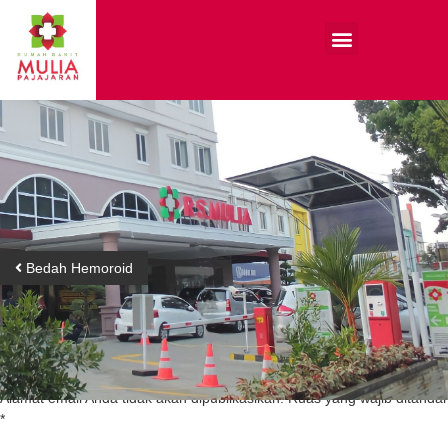
Bedah Hemoroid
Tinggalkan Balasan
Alamat email Anda tidak akan dipublikasikan.
Ruas yang wajib ditandai
*