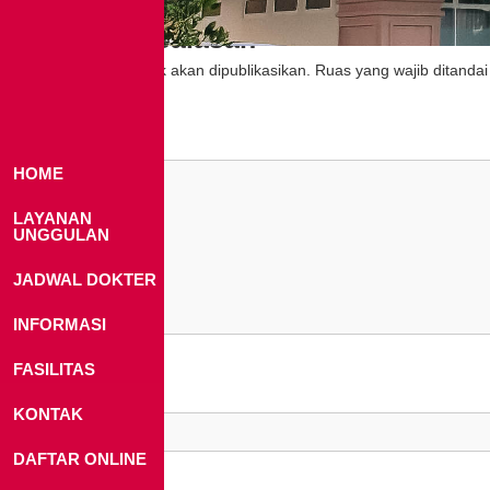
Tinggalkan Balasan
Alamat email Anda tidak akan dipublikasikan.
Ruas yang wajib ditanda
Komentar
*
HOME
LAYANAN
UNGGULAN
JADWAL DOKTER
INFORMASI
FASILITAS
Nama
*
KONTAK
DAFTAR ONLINE