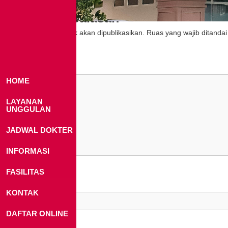
Tinggalkan Balasan
Alamat email Anda tidak akan dipublikasikan.
Ruas yang wajib ditanda
Komentar
*
HOME
LAYANAN
UNGGULAN
JADWAL DOKTER
INFORMASI
FASILITAS
Nama
*
KONTAK
DAFTAR ONLINE