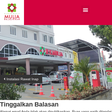
Instalasi Rawat Inap
Tinggalkan Balasan
Alamat email Anda tidak akan dipublikasikan.
Ruas yang wajib ditandai