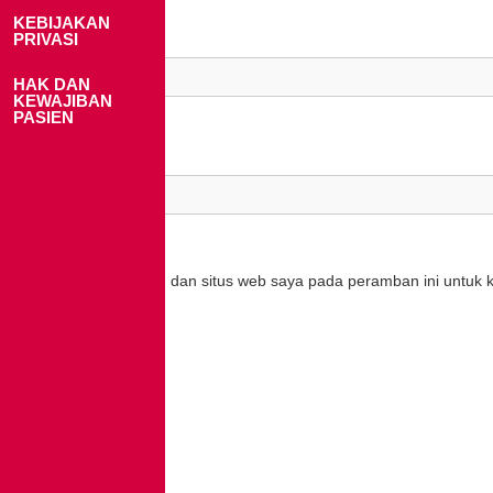
KEBIJAKAN
PRIVASI
Email
*
HAK DAN
KEWAJIBAN
PASIEN
Situs Web
Simpan nama, email, dan situs web saya pada peramban ini untuk 